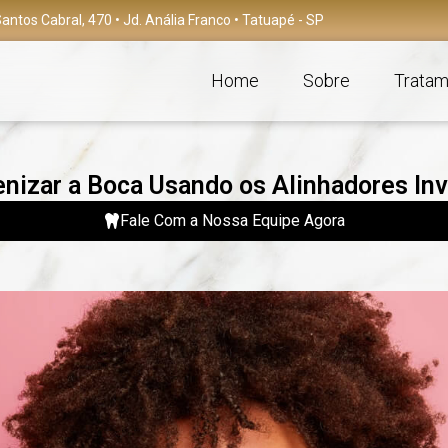
antos Cabral, 470 • Jd. Anália Franco • Tatuapé - SP
Home
Sobre
Tratam
izar a Boca Usando os Alinhadores Invi
Fale Com a Nossa Equipe Agora