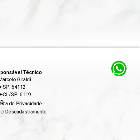
ponsável Técnico
Marcelo Giraldi
-SP: 64112
-CL/SP: 6119
PD
ítica de Privacidade
D Descadastramento