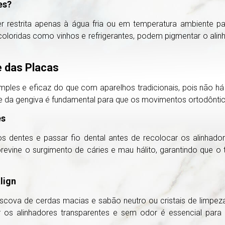
es?
er restrita apenas à água fria ou em temperatura ambiente p
coloridas como vinhos e refrigerantes, podem pigmentar o alin
e das Placas
mples e eficaz do que com aparelhos tradicionais, pois não h
 da gengiva é fundamental para que os movimentos ortodôntic
es
os dentes e passar fio dental antes de recolocar os alinhado
previne o surgimento de cáries e mau hálito, garantindo que
lign
scova de cerdas macias e sabão neutro ou cristais de limpeza
r os alinhadores transparentes e sem odor é essencial para