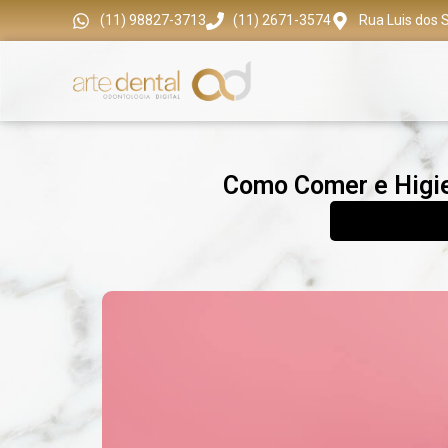
(11) 98827-3713
(11) 2671-3574
Rua Luis dos S
Como Comer e Higien