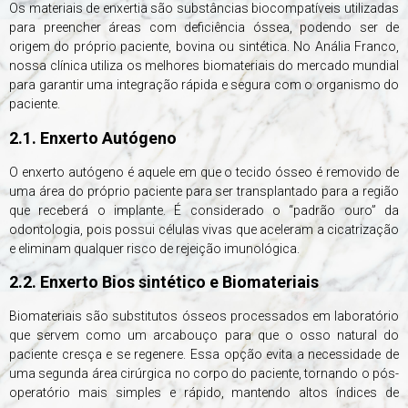
Os materiais de enxertia são substâncias biocompatíveis utilizadas
para preencher áreas com deficiência óssea, podendo ser de
origem do próprio paciente, bovina ou sintética. No Anália Franco,
nossa clínica utiliza os melhores biomateriais do mercado mundial
para garantir uma integração rápida e segura com o organismo do
paciente.
2.1. Enxerto Autógeno
O enxerto autógeno é aquele em que o tecido ósseo é removido de
uma área do próprio paciente para ser transplantado para a região
que receberá o implante. É considerado o “padrão ouro” da
odontologia, pois possui células vivas que aceleram a cicatrização
e eliminam qualquer risco de rejeição imunológica.
2.2. Enxerto Bios sintético e Biomateriais
Biomateriais são substitutos ósseos processados em laboratório
que servem como um arcabouço para que o osso natural do
paciente cresça e se regenere. Essa opção evita a necessidade de
uma segunda área cirúrgica no corpo do paciente, tornando o pós-
operatório mais simples e rápido, mantendo altos índices de