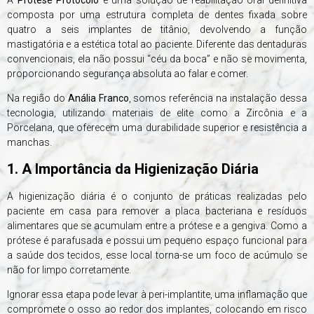
composta por uma estrutura completa de dentes fixada sobre
quatro a seis implantes de titânio, devolvendo a função
mastigatória e a estética total ao paciente. Diferente das dentaduras
convencionais, ela não possui “céu da boca” e não se movimenta,
proporcionando segurança absoluta ao falar e comer.
Na região do
Anália Franco
, somos referência na instalação dessa
tecnologia, utilizando materiais de elite como a Zircônia e a
Porcelana, que oferecem uma durabilidade superior e resistência a
manchas.
1. A Importância da Higienização Diária
A higienização diária é o conjunto de práticas realizadas pelo
paciente em casa para remover a placa bacteriana e resíduos
alimentares que se acumulam entre a prótese e a gengiva. Como a
prótese é parafusada e possui um pequeno espaço funcional para
a saúde dos tecidos, esse local torna-se um foco de acúmulo se
não for limpo corretamente.
Ignorar essa etapa pode levar à peri-implantite, uma inflamação que
compromete o osso ao redor dos implantes, colocando em risco