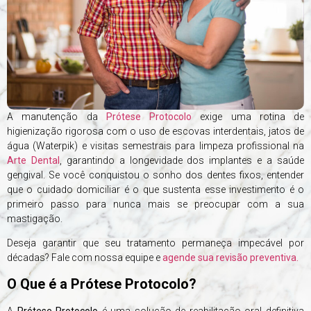
A manutenção da
Prótese Protocolo
exige uma rotina de
higienização rigorosa com o uso de escovas interdentais, jatos de
água (Waterpik) e visitas semestrais para limpeza profissional na
Arte Dental
, garantindo a longevidade dos implantes e a saúde
gengival. Se você conquistou o sonho dos dentes fixos, entender
que o cuidado domiciliar é o que sustenta esse investimento é o
primeiro passo para nunca mais se preocupar com a sua
mastigação.
Deseja garantir que seu tratamento permaneça impecável por
décadas? Fale com nossa equipe e
agende sua revisão preventiva.
O Que é a Prótese Protocolo?
A
Prótese Protocolo
é uma solução de reabilitação oral definitiva